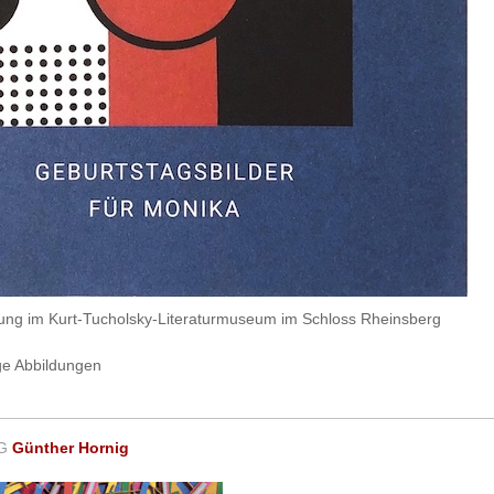
lung im Kurt-Tucholsky-Literaturmuseum im Schloss Rheinsberg
ige Abbildungen
G
Günther Hornig